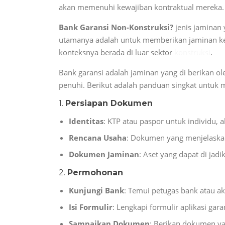
akan memenuhi kewajiban kontraktual mereka. In
Bank Garansi Non-Konstruksi?
jenis jaminan 
utamanya adalah untuk memberikan jaminan kepa
konteksnya berada di luar sektor
konstruksi
.
Bank garansi adalah jaminan yang di berikan o
penuhi. Berikut adalah panduan singkat untuk 
1.
Persiapan Dokumen
Identitas
: KTP atau paspor untuk individu,
Rencana Usaha
: Dokumen yang menjelaskan
Dokumen Jaminan
: Aset yang dapat di jadi
2.
Permohonan
Kunjungi Bank
: Temui petugas bank atau a
Isi Formulir
: Lengkapi formulir aplikasi gar
Sampaikan Dokumen
: Berikan dokumen ya