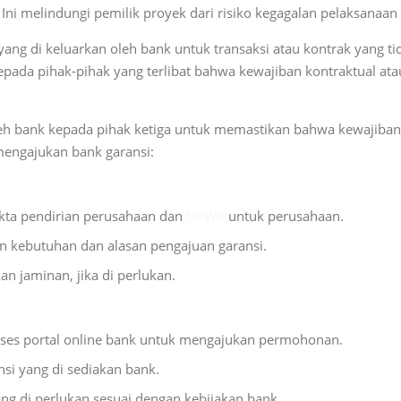
i melindungi pemilik proyek dari risiko kegagalan pelaksanaan 
yang di keluarkan oleh bank untuk transaksi atau kontrak yang ti
da pihak-pihak yang terlibat bahwa kewajiban kontraktual atau
leh bank kepada pihak ketiga untuk memastikan bahwa kewajiban 
mengajukan bank garansi:
 akta pendirian perusahaan dan
NPWP
untuk perusahaan.
 kebutuhan dan alasan pengajuan garansi.
kan jaminan, jika di perlukan.
kses portal online bank untuk mengajukan permohonan.
ansi yang di sediakan bank.
ng di perlukan sesuai dengan kebijakan bank.