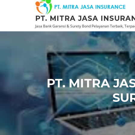
Lompat
ke
PT. MITRA JASA INSURA
konten
Jasa Bank Garansi & Surety Bond Pelayanan Terbaik, Terpad
PT. MITRA J
SU