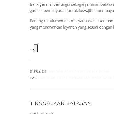
Bank garansi berfungsi sebagai jaminan bahwa s
garansi pembayaran (untuk kewajiban pembayara
Penting untuk memahami syarat dan ketentuan y
yang menawarkan layanan yang sesuai dengan 
DIPOS DI
JAMINAN ASURANSI SURETY BOND
TAG
LANGKAH CEPAT PENGAJUAN BANK GARA
TINGGALKAN BALASAN
KOMENTAR
*