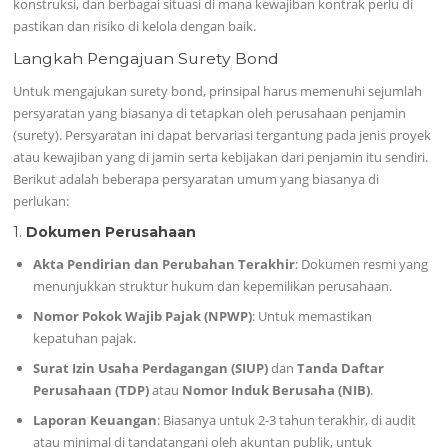
konstruksi, dan berbagai situasi di mana kewajiban kontrak perlu di
pastikan dan risiko di kelola dengan baik.
Langkah Pengajuan Surety Bond
Untuk mengajukan surety bond, prinsipal harus memenuhi sejumlah
persyaratan yang biasanya di tetapkan oleh perusahaan penjamin
(surety). Persyaratan ini dapat bervariasi tergantung pada jenis proyek
atau kewajiban yang di jamin serta kebijakan dari penjamin itu sendiri.
Berikut adalah beberapa persyaratan umum yang biasanya di
perlukan:
1.
Dokumen Perusahaan
Akta Pendirian dan Perubahan Terakhir
: Dokumen resmi yang
menunjukkan struktur hukum dan kepemilikan perusahaan.
Nomor Pokok Wajib Pajak (NPWP)
: Untuk memastikan
kepatuhan pajak.
Surat Izin Usaha Perdagangan (SIUP)
dan
Tanda Daftar
Perusahaan (TDP)
atau
Nomor Induk Berusaha (NIB)
.
Laporan Keuangan
: Biasanya untuk 2-3 tahun terakhir, di audit
atau minimal di tandatangani oleh akuntan publik, untuk