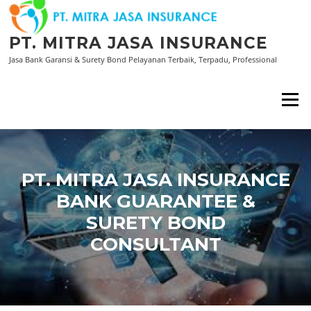
Lompat
ke
konten
PT. MITRA JASA INSURANCE
Jasa Bank Garansi & Surety Bond Pelayanan Terbaik, Terpadu, Professional
Menu
PT. MITRA JASA INSURANCE
BANK GUARANTEE &
SURETY BOND
CONSULTANT