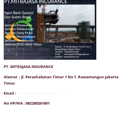
PT. MITRAJASA INSURANCE
Alamat : Jl. Persahabatan Timur 1 No 7, Rawamangun Jakarta
Timur
Email :
ariramadan990@gmail.com
No HP/WA : 082280261601